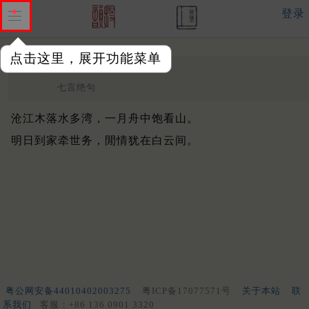
登录
点击这里，展开功能菜单
次韵青山夜泊
明 ·
管讷
七言绝句
沧江木落水多湾，一月舟中饱看山。
明日到家牵世务，閒情犹在白云间。
粤公网安备44010402003275
粤ICP备17077571号
关于本站
联
系我们
客服：+86 136 0901 3320