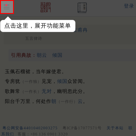
登录
点击这里，展开功能菜单
同李苏州伤美人
盛唐 ·
皇甫冉
五言律诗
引用典故：
朝云
倾国
玉佩石榴裙，当年嫁使君。
专房犹
见宠，
倾国
众皆闻。
（一作独）
歌舞常
无对
，幽明忽此分。
（一作长）
阳台千万里，何处作
朝
云
。
（一作行）
粤公网安备44010402003275
粤ICP备17077571号
关于本站
联
系我们
客服：+86 136 0901 3320