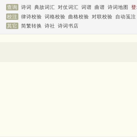
查询
诗词
典故词汇
对仗词汇
词谱
曲谱
诗词地图
登
校注
律诗校验
词格校验
曲格校验
对联校验
自动笺注
其它
简繁转换
诗社
诗词书店