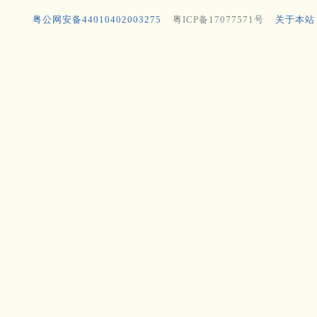
粤公网安备44010402003275
粤ICP备17077571号
关于本站