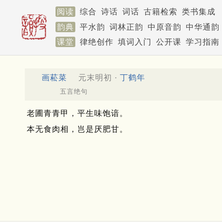
阅读
综合
诗话
词话
古籍检索
类书集成
韵典
平水韵
词林正韵
中原音韵
中华通韵
课堂
律绝创作
填词入门
公开课
学习指南
画菘菜
元末明初 ·
丁鹤年
五言绝句
老圃青青甲，平生味饱谙。
本无食肉相，岂是厌肥甘。