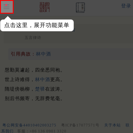
登录
点击这里，展开功能菜单
送刘詹事赴寿州
唐 ·
姚合
五言律诗
引用典故：
林中酒
慇勤莫遽起，四坐悉同袍。
世上诗难得，
林中酒
更高。
隋堤傍杨柳，
楚驿
在波涛。
别后书频寄，无辞费笔毫。
粤公网安备44010402003275
粤ICP备17077571号
关于本站
联
系我们
客服：+86 136 0901 3320