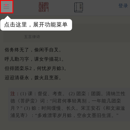
登录
点击这里，展开功能菜单
闲中口占
晚清 ·
费墨娟
五言律诗
俗务终无了，偷闲手自叉。
呼儿勤习字，课女学描花1。
但得团栾乐2，何忧岁月赊3。
迢迢清昼永，拨火且烹茶。
注：
(1) 课：督促、考查。 (2) 团栾：团圆。清纳兰性
德《菩萨蛮》词：“问君何事轻离别，一年能几团栾
月？” (3) 赊：时间缓慢、长久。宋王安石《和文淑湓
浦见寄》：“多难漂零岁月赊，空余文墨旧生涯。”