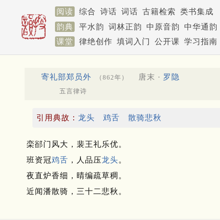
阅读
综合
诗话
词话
古籍检索
类书集成
韵典
平水韵
词林正韵
中原音韵
中华通韵
课堂
律绝创作
填词入门
公开课
学习指南
寄礼部郑员外
唐末 ·
罗隐
（862年）
五言律诗
引用典故：
龙头
鸡舌
散骑悲秋
栾郤门风大，裴王礼乐优。
班资冠
鸡舌
，人品压
龙头
。
夜直炉香细，晴编疏草稠。
近闻潘散骑，三十二悲秋。