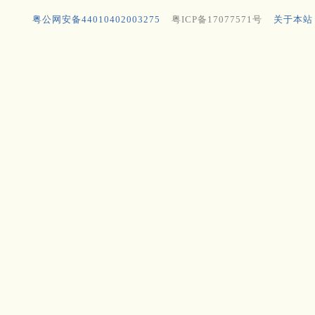
粤公网安备44010402003275
粤ICP备17077571号
关于本站