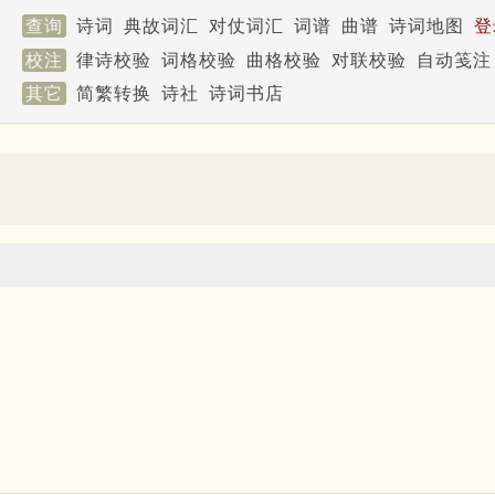
查询
诗词
典故词汇
对仗词汇
词谱
曲谱
诗词地图
登
校注
律诗校验
词格校验
曲格校验
对联校验
自动笺注
其它
简繁转换
诗社
诗词书店