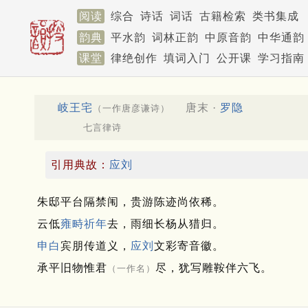
阅读
综合
诗话
词话
古籍检索
类书集成
韵典
平水韵
词林正韵
中原音韵
中华通韵
课堂
律绝创作
填词入门
公开课
学习指南
岐王宅
唐末 ·
罗隐
（一作唐彦谦诗）
七言律诗
引用典故：
应刘
朱邸平台隔禁闱，贵游陈迹尚依稀。
云低
雍畤
祈年
去，雨细长杨从猎归。
申白
宾朋传道义，
应刘
文彩寄音徽。
承平旧物惟君
尽，犹写雕鞍伴六飞。
（一作名）