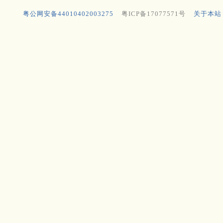
粤公网安备44010402003275
粤ICP备17077571号
关于本站