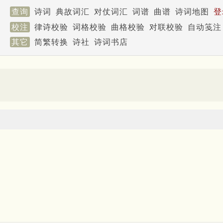
查询
诗词
典故词汇
对仗词汇
词谱
曲谱
诗词地图
登
校注
律诗校验
词格校验
曲格校验
对联校验
自动笺注
其它
简繁转换
诗社
诗词书店