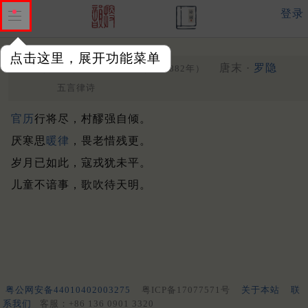
登录
点击这里，展开功能菜单
岁除夜
唐末 ·
罗隐
（一本题上无岁字）
（882年）
五言律诗
官历
行将尽，村醪强自倾。
厌寒思
暖律
，畏老惜残更。
岁月已如此，寇戎犹未平。
儿童不谙事，歌吹待天明。
粤公网安备44010402003275
粤ICP备17077571号
关于本站
联
系我们
客服：+86 136 0901 3320