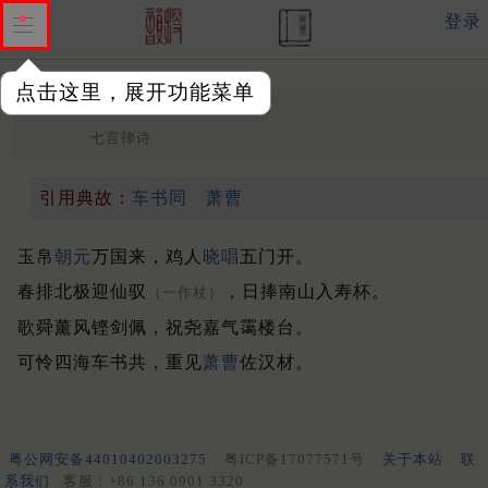
登录
点击这里，展开功能菜单
岁仗
唐末 ·
罗邺
七言律诗
引用典故：
车书同
萧曹
玉帛
朝元
万国来，鸡人
晓唱
五门开。
春排北极迎仙驭
，日捧南山入寿杯。
（一作杖）
歌舜薰风铿剑佩，祝尧嘉气霭楼台。
可怜四海车书共，重见
萧曹
佐汉材。
粤公网安备44010402003275
粤ICP备17077571号
关于本站
联
系我们
客服：+86 136 0901 3320