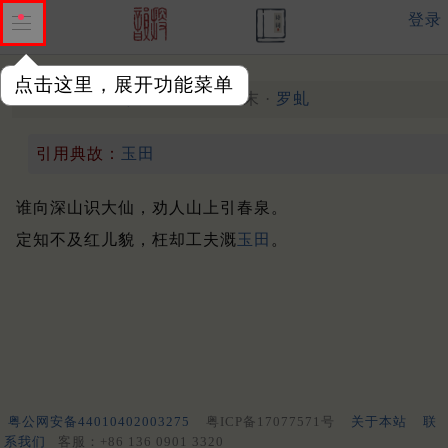
登录
点击这里，展开功能菜单
比红儿诗
其三十七
唐末 ·
罗虬
引用典故：
玉田
谁向深山识大仙，劝人山上引春泉。
定知不及红儿貌，枉却工夫溉
玉田
。
粤公网安备44010402003275
粤ICP备17077571号
关于本站
联
系我们
客服：+86 136 0901 3320