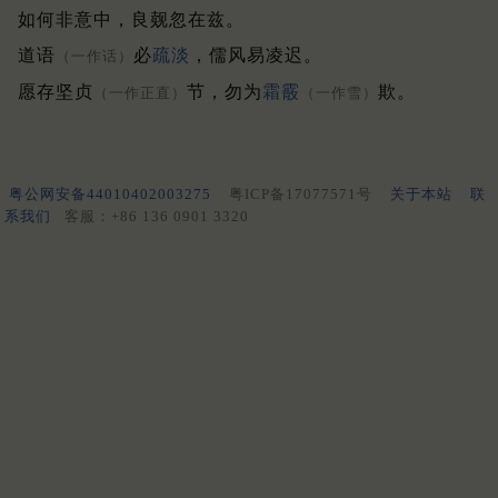
如何非意中，良觌忽在兹。
道语
必
疏淡
，儒风易凌迟。
（一作话）
愿存坚贞
节，勿为
霜霰
欺。
（一作正直）
（一作雪）
粤公网安备44010402003275
粤ICP备17077571号
关于本站
联
系我们
客服：+86 136 0901 3320