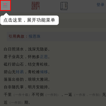
登录
点击这里，展开功能菜单
答友人
中唐 ·
孟郊
引用典故：
报恩珠
白日照清水，浅深无隐姿。
君子业高文，怀抱多
正思
。
砥行碧山石，结交青松枝。
碧山无
转易
，青松难
倾移
。
落落出俗韵，琅琅大雅词。
自非随氏掌，明月安能持。
千里
不可倒
，一返
（一作十载）
（一作到）
（一作发，一作别）
近
期。
（一作回）