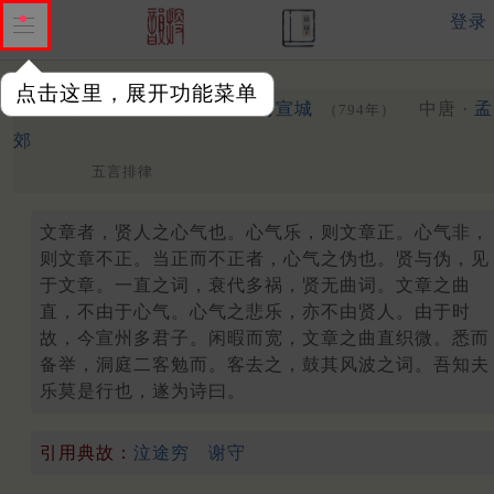
登录
点击这里，展开功能菜单
送任载齐古二秀才自洞庭游宣城
中唐 ·
孟
（794年）
郊
五言排律
文章者，贤人之心气也。心气乐，则文章正。心气非，
则文章不正。当正而不正者，心气之伪也。贤与伪，见
于文章。一直之词，衰代多祸，贤无曲词。文章之曲
直，不由于心气。心气之悲乐，亦不由贤人。由于时
故，今宣州多君子。闲暇而宽，文章之曲直织微。悉而
备举，洞庭二客勉而。客去之，鼓其风波之词。吾知夫
乐莫是行也，遂为诗曰。
引用典故：
泣途穷
谢守