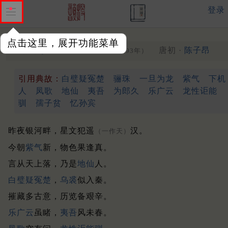
登录
点击这里，展开功能菜单
酬李参军崇嗣旅馆见赠
唐初 ·
陈子昂
（693年）
引用典故：
白璧疑冤楚
骊珠
一旦为龙
紫气
下机
人
凤歌
地仙
夷吾
为郎久
乐广云
龙性讵能
驯
孺子贫
忆孙宾
昨夜银河畔，星文犯遥
汉。
（一作天）
今朝
紫气
新，物色果逢真。
言从天上落，乃是
地仙
人。
白璧疑冤楚
，
乌裘
似入秦。
摧藏多古意，历览备艰辛。
乐广云
虽睹，
夷吾
风未春。