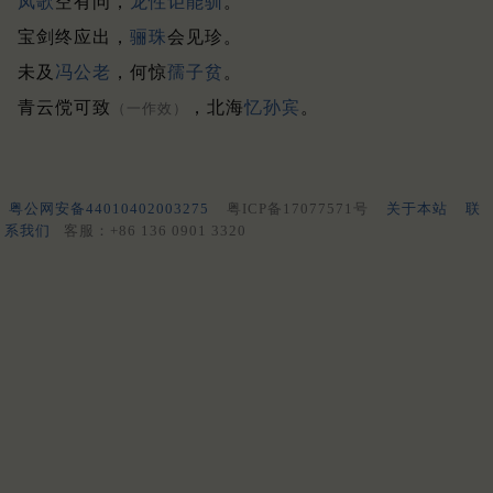
凤歌
空有问，
龙性讵能驯
。
宝剑终应出，
骊珠
会见珍。
未及
冯公老
，何惊
孺子
贫
。
青云傥可致
，北海
忆孙宾
。
（一作效）
粤公网安备44010402003275
粤ICP备17077571号
关于本站
联
系我们
客服：+86 136 0901 3320