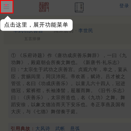
登录
点击这里，展开功能菜单
①
幸武功庆善宫
隋末唐初 ·
李世民
五言排律
① 《乐府诗题》作《唐功成庆善乐舞辞》，一曰《九
功舞》，殿庭朝会所奏文舞也。《新唐书·礼乐志》
曰：“太宗生于武功之庆善宫。贞观六年，幸之，宴从
臣，赏赐闾里，同汉沛宛。帝欢甚，赋诗。吕才被之
管弦，名曰《功成庆善乐》。以童儿六十四人，冠进
德冠，紫裤褶，长袖漆髻，屣履而舞。《旧书·乐志》
曰：《庆善乐》，太宗所造也，名《九功》之舞。舞
蹈安徐，以象文德洽而天下安乐也。冬正享燕及国有
大庆，与《七德》舞偕奏于庭。
引用典故：
大风诗
武帐
悬弧