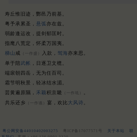
寿丘惟旧迹，酆邑乃前基。
粤予承累圣，
悬弧
亦在兹。
弱龄逢运改，提剑郁匡时。
指麾八荒定，怀柔万国夷。
梯山
咸
入款，
驾海
亦来思。
（一作盛）
单于陪
武帐
，日逐卫文㮰。
端扆朝四岳，无为任百司。
霜节明秋景，轻冰结水湄。
芸黄遍原隰，
禾颖
积京畿
。
（一作坻）
共乐还乡
宴，欢比
大风诗
。
（一作谯）
粤公网安备44010402003275
粤ICP备17077571号
关于本站
联
系我们
客服：+86 136 0901 3320