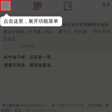
登录
点击这里，展开功能菜单
怀入山来所栖伏林谷三百里中小有丘壑辄畅然欣感各
述以小诗得二十九首
其十八
钓竹源
明末清初 
（庚戌）
王夫之
五言绝句
杉竹迷千嶂，豆苗萦一湾。
麇麚不相避，肥草隐潺湲。
粤公网安备44010402003275
粤ICP备17077571号
关于本站
联
系我们
客服：+86 136 0901 3320