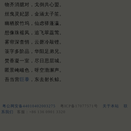
物齐消臆对，戈倒共心盟。
丝曳灵妃瑟，金涵太子笙。
幽栖胶竹坞，仙虑驿蓬瀛。
想像珠襦凤，追飞翠蕊莺。
雾帘深杳悄，云磬冷敲铿。
箓字多阶品，华阳足弟兄。
焚香凝一室，尽日思层城。
匿景崦嵫色，呀空渤澥声。
吾当营
巨黍
，东去射长鲸。
粤公网安备44010402003275
粤ICP备17077571号
关于本站
联
系我们
客服：+86 136 0901 3320