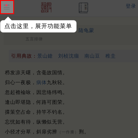
登录
点击这里，展开功能菜单
江南秋怀寄华阳山人
唐 ·
陆龟蒙
五言排律
引用典故：
景山鎗
刘桢沈痼
南山豆
稚圭
栉发凉天曙，含毫故国情。
归心一夜极，
病体
九秋轻。
忽起襜褕咏，因悲络纬鸣。
逢山即堪隐，何路可图荣。
揲策空占命，持竿不钓名。
忘忧如有待，纵懒似无营。
小径才分草，斜扉劣辨
荆。
（一作瓣）