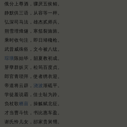
俄分上尊酒，骤厌五侯鲭。
静默供三语，从容等一枰。
弘深司马法，雄杰贰师兵。
朔雪埋烽燧，寒笳裂旆旌。
乘时收句注，即日埽欃枪。
武昔威殊俗，文今被八纮。
琮璜
陈始毕，韶夏教初成。
芽孽群妖灭，松筠百度贞。
郎官青琐拜，使者绣衣迎。
帝道将云辟，
浇波
渐砥平。
学徒羞说霸，佳士耻为跉。
负杖歌
栖亩
，操觚赋北征。
才当曹斗怯，书比惠车盈。
谢氏怜儿女，郤家贵舅甥。