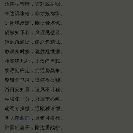
沼连枯苇暗，窗对脱梧明。
未达讥张翰，非才嫉祢衡。
远怀魂易黯，幽愤骨堪惊。
砺缺知矛利，磨瑕见璧瑛。
道源疏滴沥，儒肆售精诚。
敢叹良时掷，犹胜乱世撄。
相秦犹几死，王汉尚当黥。
饮啄期应定，穷通势莫争。
髡钳为皂隶，谭笑得公卿。
浴日安知量，追风不计程。
尘埃张耳分，肝胆季心倾。
谕蜀专操檄，通瓯独请缨。
匹夫能
曲踊
，万骑可横行。
许国轻妻子，防边重战耕。