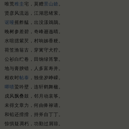
唯荒
稚圭
宅，莫赠
景山鎗
。
贤彦风流远，江湖思绪萦。
讴哑
摇舴艋，出没漾鵁鶄。
晚树参差碧，奇峰逦迤晴。
水喧揌紫芡，村响姊香粳。
荷笠渔翁古，穿篱守犬狞。
公衫白纻卷，田饷绿筲擎。
地与膏腴错，人多富寿并。
相欢时
帖泰
，独坐岁峥嵘。
唧啧
蛩吟壁，连轩鹤舞楹。
戍风飘叠鼓，邻月动哀筝。
未得文章力，何由俸禄请。
和铅还搰搰，持斧自丁丁。
惊惧疑凋朽，功勤过屑琼。