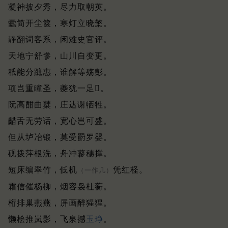
凝神披夕秀，尽力取朝英。
蠹简开尘箧，寒灯立晓檠。
静翻词客系，闲难史官评。
天地宁舒惨，山川自变更。
秖能分蹠惠，谁解等殇彭。
项岂重瞳圣，夔犹一足𨆪。
阮高酣曲糵，庄达谢牺牲。
齰舌无劳话，宽心岂可盛。
但从垆冶锻，莫受罻罗婴。
砚拨萍根洗，舟冲蓼穗撑。
短床编翠竹，低机
凭红柽。
（一作几）
霜信催杨柳，烟容袅杜蘅。
桁排巢燕燕，屏画醉猩猩。
懒桧推岚影，飞泉撼
玉琤
。