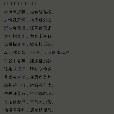
𦪽𦨰寻远近，握槊斗输赢。
枝压离披瓠，檐垂礧磊橙。
忘情及宗炳，抱疾过刘桢。
野馈
夸
菰饭
，江商贾蔗饧。
送神枹瓦釜，留客上瓷觥。
举楫挥
青剑
，鸣榔扣远钲。
鸟行沈莽碧
，
鱼队
破泓澄。
（一作苍）
手戟非吾事，腰镰且发硎。
谅难求
摽摽
，聊欲取铮铮。
几叹虫
甘蓼
，还思鹿美苹。
愁长难自剪，歌断有谁赓。
未去师黄石，空能说白珩。
性湍休激浪，言莠罢抽萌。
地僻琴尊独，溪寒杖屦清。