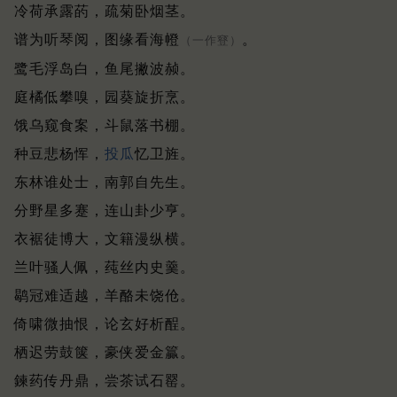
冷荷承露菂，疏菊卧烟茎。
谱为听琴阅，图缘看海㡠
。
（一作䆸）
鹭毛浮岛白，鱼尾撇波赪。
庭橘低攀嗅，园葵旋折烹。
饿乌窥食案，斗鼠落书棚。
种豆悲杨恽，
投瓜
忆卫旌。
东林谁处士，南郭自先生。
分野星多蹇，连山卦少亨。
衣裾徒博大，文籍漫纵横。
兰叶骚人佩，莼丝内史羹。
鹖冠难适越，羊酪未饶伧。
倚啸微抽恨，论玄好析酲。
栖迟劳鼓箧，豪侠爱金籯。
鍊药传丹鼎，尝茶试石罂。