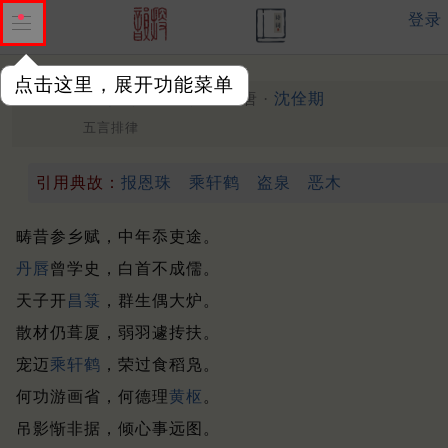
登录
点击这里，展开功能菜单
移禁司刑
初唐 ·
沈佺期
（704年秋）
五言排律
引用典故：
报恩珠
乘轩鹤
盗泉
恶木
畴昔参乡赋，中年忝吏途。
丹唇
曾学史，白首不成儒。
天子开
昌箓
，群生偶大炉。
散材仍葺厦，弱羽遽抟扶。
宠迈
乘轩鹤
，荣过食稻凫。
何功游画省，何德理
黄枢
。
吊影惭非据，倾心事远图。