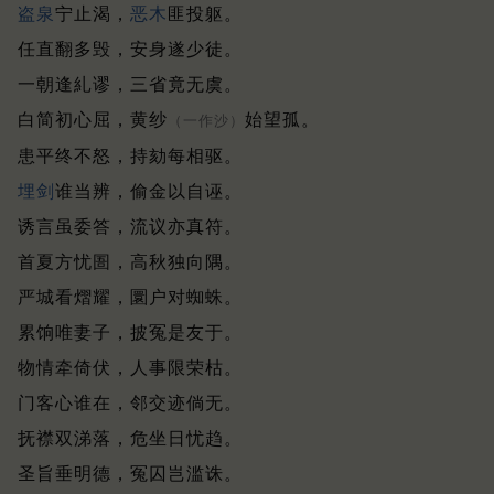
盗泉
宁止渴，
恶木
匪投躯。
任直翻多毁，安身遂少徒。
一朝逢糺谬，三省竟无虞。
白简初心屈，黄纱
始望孤。
（一作沙）
患平终不怒，持劾每相驱。
埋剑
谁当辨，偷金以自诬。
诱言虽委答，流议亦真符。
首夏方忧圄，高秋独向隅。
严城看熠耀，圜户对蜘蛛。
累饷唯妻子，披冤是友于。
物情牵倚伏，人事限荣枯。
门客心谁在，邻交迹倘无。
抚襟双涕落，危坐日忧趋。
圣旨垂明德，冤囚岂滥诛。