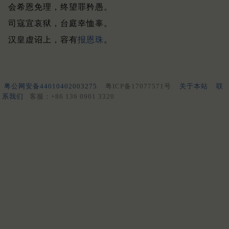
会希恩免理，终望罪矜愚。
司寇宜哀狱，台庭幸恤辜。
汉皇虚诏上，容有
报恩珠
。
粤公网安备44010402003275
粤ICP备17077571号
关于本站
联
系我们
客服：+86 136 0901 3320