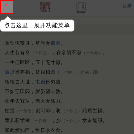
登录
点击这里，展开功能菜单
濮中言怀
唐 ·
沈千运
圣朝优贤良，草泽无
遗匿
。
人生各有命
，在余胡不淑
。
（一作志）
（一作激）
一生但区区，五十无寸禄。
衰退
当弃捐，贫贱招
毁
讟
。
（一作时，一作祸）
栖栖去人世，
屯踬
日穷迫。
不如守田园，岁晏望丰熟。
壮年失宜尽，老大无筋力。
始觉
前计非，将
贻后生福。
（一作怆）
（一作方）
童儿新学稼
，少
女未能织。
（一作穑）
（一作小）
顾此烦知己，终日求衣食。