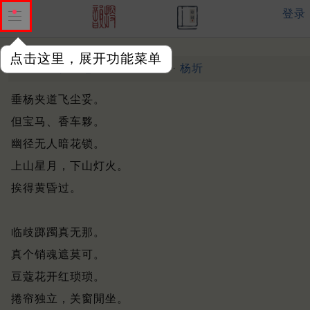
登录
点击这里，展开功能菜单
青玉案 寄意
清末至民国 ·
杨圻
垂杨夹道飞尘妥。
但宝马、香车夥。
幽径无人暗花锁。
上山星月，下山灯火。
挨得黄昏过。
临歧踯躅真无那。
真个销魂遮莫可。
豆蔻花开红琐琐。
捲帘独立，关窗閒坐。