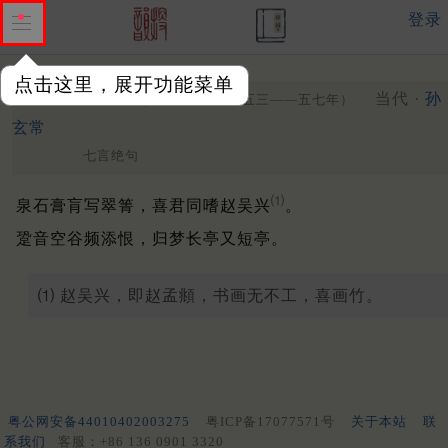
登录
点击这里，展开功能菜单
题画竹绝句
其七
当代 ·
孙
（一九五三——五七年）
玄常
七言绝句
⑴
泉石膏肓写翠箐，喜君同嗜赵吴兴
。
跫音空谷频添恨，归梦长亭又短亭。
⑴ 赵吴兴，即赵孟頫，书画无不工，喜画竹。
粤公网安备44010402003275
粤ICP备17077571号
关于本站
联
系我们
客服：+86 136 0901 3320