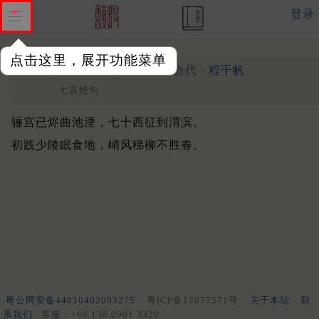
登录
点击这里，展开功能菜单
西安杂题四首
其一
现当代 ·
程千帆
七言绝句
骊宫已烬曲池湮，七十西征到渭滨。
初践少陵眠食地，峭风稊柳不胜春。
粤公网安备44010402003275
粤ICP备17077571号
关于本站
联
系我们
客服：+86 136 0901 3320