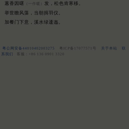
蕙香因曙
发，松色肯寒移。
（一作暖）
举世瞻风藻，当朝揖羽仪。
加餐门下意，溪水绿逶迤。
粤公网安备44010402003275
粤ICP备17077571号
关于本站
联
系我们
客服：+86 136 0901 3320