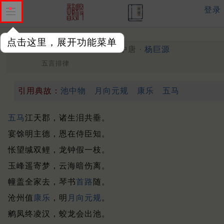
登录
点击这里，展开功能菜单
怀德抒情寄上信州座主
中唐 ·
杨巨源
五言排律
引用典故：
池中物
月向元规
康乐
五马
五马
江天郡，诸生泪共垂。
宴馀明主德，恩在侍臣知。
怅望缄双鲤，龙钟假一枝。
玉峰遥寄梦，云海暗伤离。
幢盖全家去，琴书
首路
随。
沧州值
康乐
，明
月向元规
。
鹓凤终凌汉，蛟龙会出池。