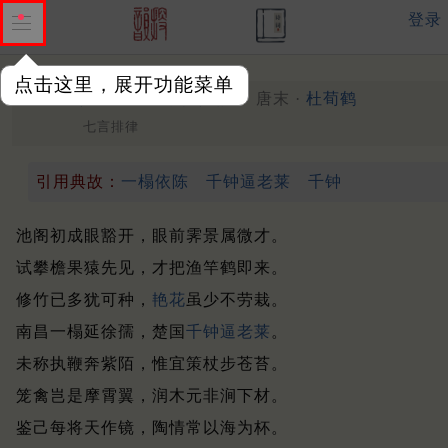
登录
点击这里，展开功能菜单
和友人见题山居水阁八韵
唐末 ·
杜荀鹤
七言排律
引用典故：
一榻依陈
千钟逼老莱
千钟
池阁初成眼豁开，眼前霁景属微才。
试攀檐果猿先见，才把渔竿鹤即来。
修竹已多犹可种，
艳花
虽少不劳栽。
南昌一榻延徐孺，楚国
千钟逼老莱
。
未称执鞭奔紫陌，惟宜策杖步苍苔。
笼禽岂是摩霄翼，润木元非涧下材。
鉴己每将天作镜，陶情常以海为杯。