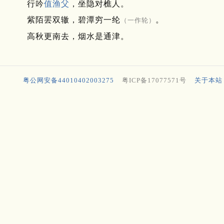
行吟
值渔父
，坐隐对樵人。
紫陌罢双辙，碧潭穷一纶
。
（一作轮）
高秋更南去，烟水是通津。
粤公网安备44010402003275
粤ICP备17077571号
关于本站