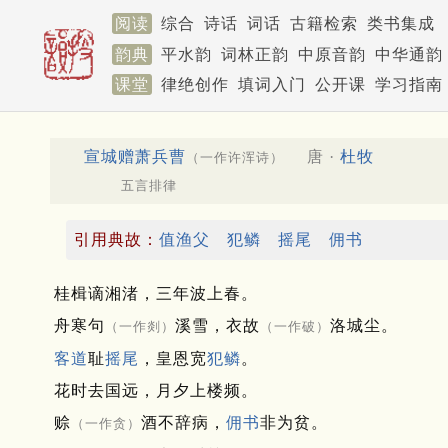
阅读
综合
诗话
词话
古籍检索
类书集成
韵典
平水韵
词林正韵
中原音韵
中华通韵
课堂
律绝创作
填词入门
公开课
学习指南
宣城赠萧兵曹
唐 ·
杜牧
（一作许浑诗）
五言排律
引用典故：
值渔父
犯鳞
摇尾
佣书
桂楫谪湘渚，三年波上春。
舟寒句
溪雪，衣故
洛城尘。
（一作剡）
（一作破）
客道
耻
摇尾
，皇恩宽
犯鳞
。
花时去国远，月夕上楼频。
赊
酒不辞病，
佣书
非为贫。
（一作贪）