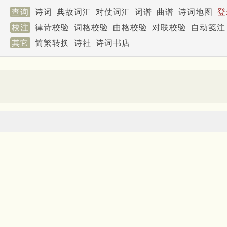
查询
诗词
典故词汇
对仗词汇
词谱
曲谱
诗词地图
登
校注
律诗校验
词格校验
曲格校验
对联校验
自动笺注
其它
简繁转换
诗社
诗词书店