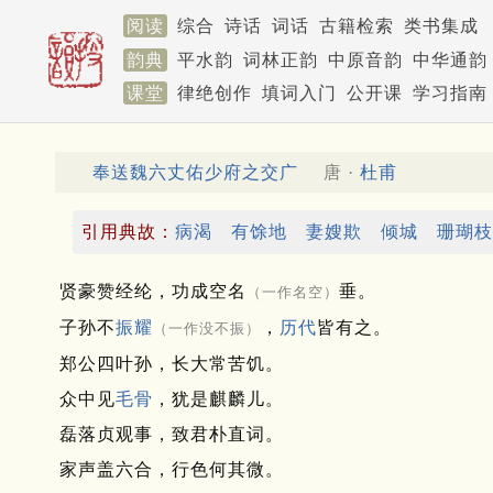
阅读
综合
诗话
词话
古籍检索
类书集成
韵典
平水韵
词林正韵
中原音韵
中华通韵
课堂
律绝创作
填词入门
公开课
学习指南
奉送魏六丈佑少府之交广
唐 ·
杜甫
引用典故：
病渴
有馀地
妻嫂欺
倾城
珊瑚枝
贤豪赞经纶，功成空名
垂。
（一作名空）
子孙不
振耀
，
历代
皆有之。
（一作没不振）
郑公四叶孙，长大常苦饥。
众中见
毛骨
，犹是麒麟儿。
磊落贞观事，致君朴直词。
家声盖六合，行色何其微。