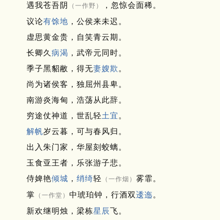
遇我苍吾阴
，忽惊会面稀。
（一作野）
议论
有馀地
，公侯来未迟。
虚思黄金贵，自笑青云期。
长卿久
病渴
，武帝元同时。
季子黑貂敝，得无
妻嫂欺
。
尚为诸侯客，独屈州县卑。
南游炎海甸，浩荡从此辞。
穷途仗神道，世乱轻
土宜
。
解帆
岁云暮，可与春风归。
出入朱门家，华屋刻蛟螭。
玉食亚王者，乐张游子悲。
侍婢艳
倾城
，
绡绮
轻
雾霏。
（一作烟）
掌
中琥珀钟，行酒双
逶迤
。
（一作堂）
新欢继明烛，梁栋
星辰
飞。