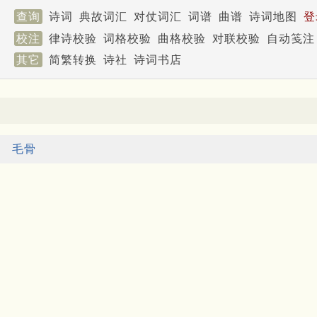
查询
诗词
典故词汇
对仗词汇
词谱
曲谱
诗词地图
登
校注
律诗校验
词格校验
曲格校验
对联校验
自动笺注
其它
简繁转换
诗社
诗词书店
毛骨