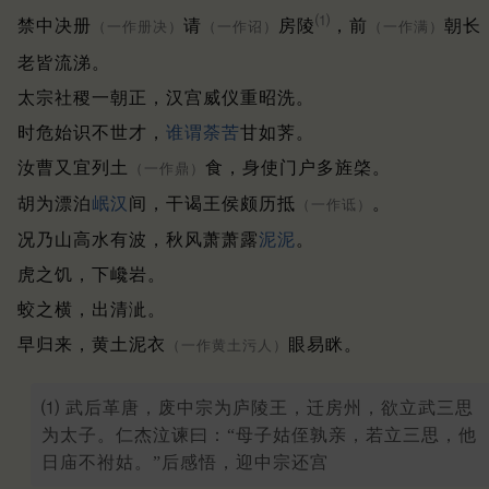
⑴
禁中决册
请
房陵
，前
朝长
（一作册决）
（一作诏）
（一作满）
老皆流涕。
太宗社稷一朝正，汉宫威仪重昭洗。
时危始识不世才，
谁谓荼苦
甘如荠。
汝曹又宜列土
食，身使门户多旌棨。
（一作鼎）
胡为漂泊
岷汉
间，干谒王侯颇历抵
。
（一作诋）
况乃山高水有波，秋风萧萧露
泥泥
。
虎之饥，下巉岩。
蛟之横，出清泚。
早归来，黄土泥衣
眼易眯。
（一作黄土污人）
⑴ 武后革唐，废中宗为庐陵王，迁房州，欲立武三思
为太子。仁杰泣谏曰：“母子姑侄孰亲，若立三思，他
日庙不祔姑。”后感悟，迎中宗还宫