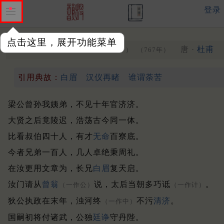
登录
点击这里，展开功能菜单
狄明府
唐 ·
杜甫
（博济，一作寄狄明府。）
（767年）
引用典故：
白眉
汉仪再睹
谁谓荼苦
梁公曾孙我姨弟，不见十年官济济。
大贤之后竟陵迟，浩荡古今同一体。
比看叔伯四十人，有才
无命
百寮底。
今者兄弟一百人，几人卓绝秉周礼。
在汝更用文章为，长兄
白眉
复天启。
汝门请从
曾翁
说，太后当朝多巧诋
。
（一作公）
（一作计）
狄公执政在末年，浊河终
不污
清济
。
（一作中）
国嗣初将付诸武，公独
廷诤
守丹陛。