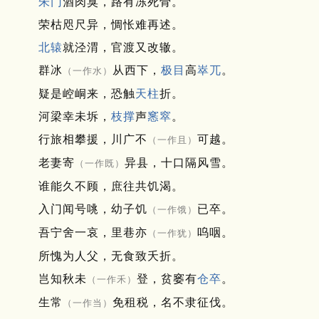
朱门
酒肉臭，路有冻死骨。
荣枯咫尺异，惆怅难再述。
北辕
就泾渭，官渡又改辙。
群冰
从西下，
极目
高
崒兀
。
（一作水）
疑是崆峒来，恐触
天柱
折。
河梁幸未坼，
枝撑
声
窸窣
。
行旅相攀援，川广不
可越。
（一作且）
老妻寄
异县，十口隔风雪。
（一作既）
谁能久不顾，庶往共饥渴。
入门闻号咷，幼子饥
已卒。
（一作饿）
吾宁舍一哀，里巷亦
呜咽。
（一作犹）
所愧为人父，无食致夭折。
岂知秋未
登，贫窭有
仓卒
。
（一作禾）
生常
免租税，名不隶征伐。
（一作当）