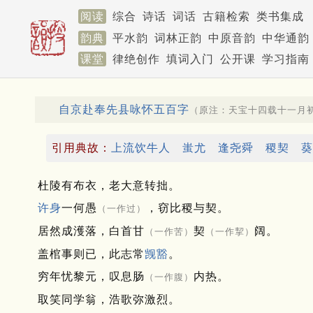
阅读
综合
诗话
词话
古籍检索
类书集成
韵典
平水韵
词林正韵
中原音韵
中华通韵
课堂
律绝创作
填词入门
公开课
学习指南
自京赴奉先县咏怀五百字
（原注：天宝十四载十一月
引用典故：
上流饮牛人
蚩尤
逢尧舜
稷契
葵
杜陵有布衣，老大意转拙。
许身
一何愚
，窃比稷与契。
（一作过）
居然成濩落，白首甘
契
阔。
（一作苦）
（一作挈）
盖棺事则已，此志常
觊豁
。
穷年忧黎元，叹息肠
内热。
（一作腹）
取笑同学翁，浩歌弥激烈。