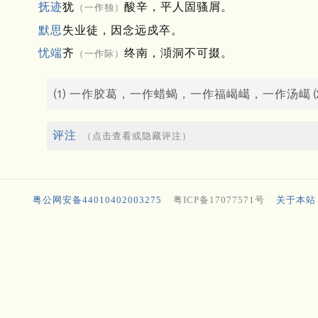
抚迹
犹
酸辛，平人固骚屑。
（一作独）
默思
失业徒，因念远戍卒。
忧端
齐
终南，澒洞不可掇。
（一作际）
⑴ 一作胶葛，一作蜡蝎，一作福嵑嶱，一作汤嶱
评注
（点击查看或隐藏评注）
粤公网安备44010402003275
粤ICP备17077571号
关于本站