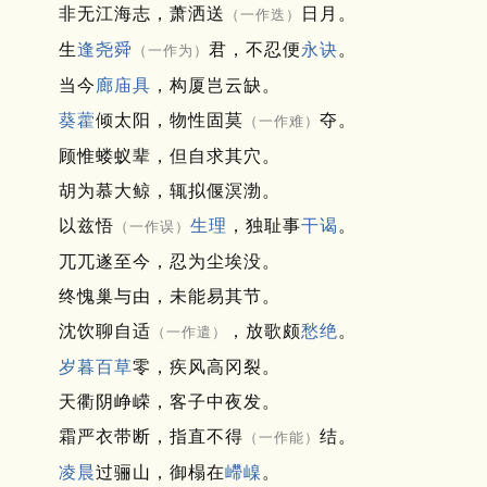
非无江海志，萧洒送
日月。
（一作迭）
生
逢尧舜
君，不忍便
永诀
。
（一作为）
当今
廊庙具
，构厦岂云缺。
葵藿
倾太阳，物性固莫
夺。
（一作难）
顾惟蝼蚁辈，但自求其穴。
胡为慕大鲸，辄拟偃溟渤。
以兹悟
生理
，独耻事
干谒
。
（一作误）
兀兀遂至今，忍为尘埃没。
终愧巢与由，未能易其节。
沈饮聊自适
，放歌颇
愁绝
。
（一作遣）
岁暮
百草
零，疾风高冈裂。
天衢阴峥嵘，客子中夜发。
霜严衣带断，指直不得
结。
（一作能）
凌晨
过骊山，御榻在
嵽嵲
。