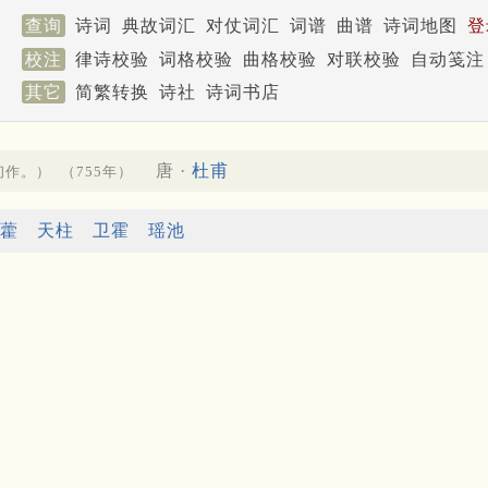
查询
诗词
典故词汇
对仗词汇
词谱
曲谱
诗词地图
登
校注
律诗校验
词格校验
曲格校验
对联校验
自动笺注
其它
简繁转换
诗社
诗词书店
唐 ·
杜甫
初作。）
（755年）
藿
天柱
卫霍
瑶池