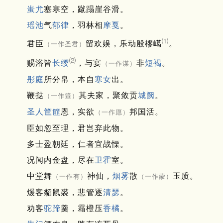
蚩尤
塞寒空，蹴蹋崖谷滑。
瑶池
气
郁律
，羽林相
摩戛
。
⑴
君臣
留欢娱，乐动殷樛嶱
。
（一作圣君）
⑵
赐浴皆
长缨
，与宴
非
短褐
。
（一作谋）
彤庭
所分帛，本自
寒女
出。
鞭挞
其夫家，聚敛贡
城阙
。
（一作箠）
圣人
筐篚
恩，实欲
邦国活。
（一作愿）
臣如忽至理，君岂弃此物。
多士盈朝廷，仁者宜战慄。
况闻内金盘，尽在
卫霍
室。
中堂舞
神仙，
烟雾
散
玉质。
（一作有）
（一作蒙）
煖客貂鼠裘，悲管逐
清瑟
。
劝客
驼蹄
羹，霜橙压
香橘
。