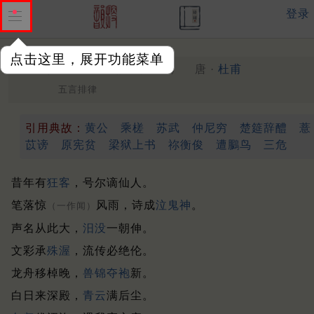
登录
点击这里，展开功能菜单
寄李十二白二十韵
唐 ·
杜甫
（759年）
五言排律
引用典故：
黄公
乘槎
苏武
仲尼穷
楚筵辞醴
薏
苡谤
原宪贫
梁狱上书
祢衡俊
遭鵩鸟
三危
昔年有
狂客
，号尔谪仙人。
笔落惊
风雨，诗成
泣鬼神
。
（一作闻）
声名从此大，
汨没
一朝伸。
文彩承
殊渥
，流传必绝伦。
龙舟移棹晚，
兽锦
夺袍
新。
白日来深殿，
青云
满后尘。