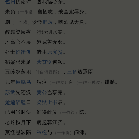
乞归
优诏许，遇我宿心亲。
未负
幽栖志，兼全宠辱身。
（一作遂）
剧
谈怜
野逸
，嗜酒见天真。
（一作戏）
醉舞梁园夜，行歌泗水春。
才高心不展，道屈善无邻。
处士
祢衡俊
，诸生
原宪贫
。
稻粱求未足，
薏苡谤
何频。
五岭炎蒸地
，
三危
放逐臣。
（时白流夜郎）
几年
遭鵩鸟
，独泣
向
麒麟。
（一作立）
（一作不独泣）
苏武
先还汉，
黄公
岂事秦。
楚筵辞醴
日，
梁狱
上书
辰。
已用当时法，谁将此义
陈。
（一作议）
老吟秋月下，病起暮江滨。
莫怪恩波隔，
乘槎
与
问津。
（一作得）