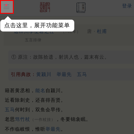
登录
点击这里，展开功能菜单
①
送梓州李使君之任
唐 ·
杜甫
（762年）
五言排律
① 原注：故陈拾遗，射洪人也，篇末有云。
引用典故：
黄颍川
举最先
五马
籍甚黄丞相，
能名
自颍川。
近看除刺史，还喜得吾贤。
五马
何时到，双鱼会早传。
老思
筇竹杖
，冬要锦衾眠。
（一作杖挂）
不作临岐恨，惟听
举最
先
。