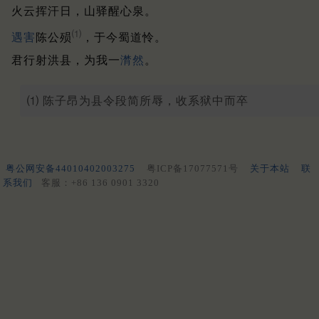
火云挥汗日，山驿醒心泉。
⑴
遇害
陈公殒
，于今蜀道怜。
君行射洪县，为我一
潸然
。
⑴ 陈子昂为县令段简所辱，收系狱中而卒
粤公网安备44010402003275
粤ICP备17077571号
关于本站
联
系我们
客服：+86 136 0901 3320