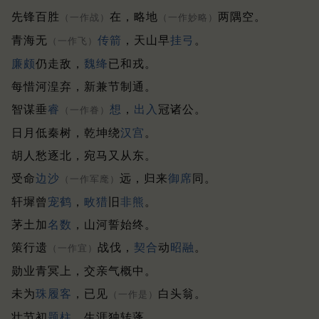
先锋百胜
在，略地
两隅空。
（一作战）
（一作妙略）
青海无
传箭
，天山早
挂弓
。
（一作飞）
廉颇
仍走敌，
魏绛
已和戎。
每惜河湟弃，新兼节制通。
智谋垂
睿
想
，
出入
冠诸公。
（一作眷）
日月低秦树，乾坤绕
汉宫
。
胡人愁逐北，宛马又从东。
受命
边沙
远，归来
御席
同。
（一作军麾）
轩墀曾
宠鹤
，
畋猎
旧
非熊
。
茅土加
名数
，山河誓始终。
策行遗
战伐，
契合
动
昭融
。
（一作宜）
勋业青冥上，交亲气概中。
未为
珠履客
，已见
白头翁。
（一作是）
壮节初
题柱
，生涯独转蓬。