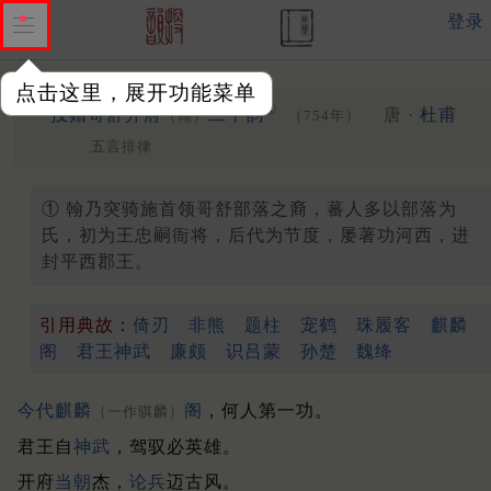
登录
点击这里，展开功能菜单
①
投赠哥舒开府
二十韵
唐 ·
杜甫
（翰）
（754年）
五言排律
① 翰乃突骑施首领哥舒部落之裔，蕃人多以部落为
氏，初为王忠嗣衙将，后代为节度，屡著功河西，进
封平西郡王。
引用典故：
倚刃
非熊
题柱
宠鹤
珠履客
麒麟
阁
君王神武
廉颇
识吕蒙
孙楚
魏绛
今代
麒麟
阁
，何人第一功。
（一作骐麟）
君王自
神武
，驾驭必英雄。
开府
当朝
杰，
论兵
迈古风。