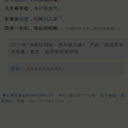
几年春草歇，今
日暮途穷
。
⑴
军事留
孙楚
，行间
识吕蒙
。
防身一长剑，将欲倚崆峒
。
（一作腰间有长剑，聊欲倚崆峒）
⑴ 一作“乡曲轻周处，将军拔吕蒙”。严武、高适辈皆
共军事，鲁炅、曲环辈皆其部将
评注
（点击查看或隐藏评注）
粤公网安备44010402003275
粤ICP备17077571号
关于本站
联
系我们
客服：+86 136 0901 3320