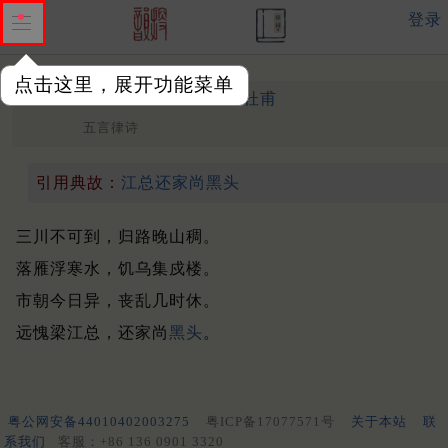
登录
点击这里，展开功能菜单
晚行口号
唐 ·
杜甫
（757年）
五言律诗
引用典故：
江总还家尚黑头
三川不可到，归路晚山稠。
落雁浮寒水，饥乌集戍楼。
市朝今日异，丧乱几时休。
远愧梁江总，还家尚
黑头
。
粤公网安备44010402003275
粤ICP备17077571号
关于本站
联
系我们
客服：+86 136 0901 3320