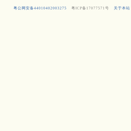
粤公网安备44010402003275
粤ICP备17077571号
关于本站