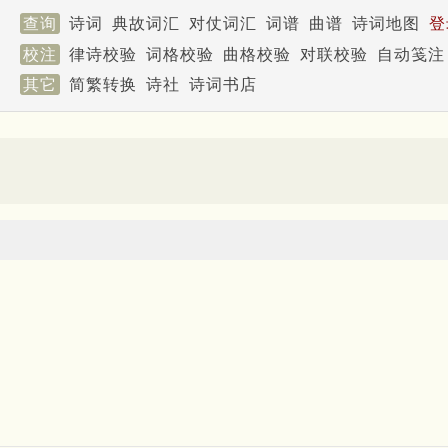
查询
诗词
典故词汇
对仗词汇
词谱
曲谱
诗词地图
登
校注
律诗校验
词格校验
曲格校验
对联校验
自动笺注
其它
简繁转换
诗社
诗词书店