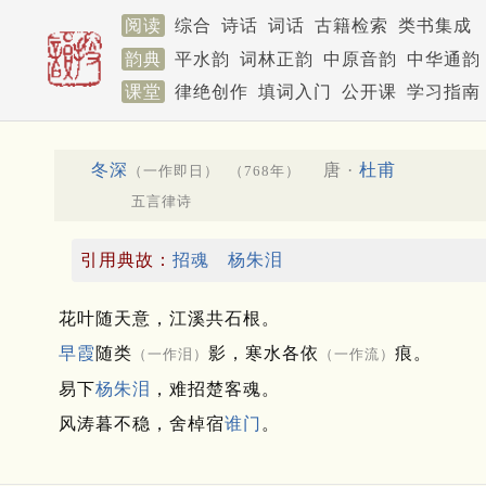
阅读
综合
诗话
词话
古籍检索
类书集成
韵典
平水韵
词林正韵
中原音韵
中华通韵
课堂
律绝创作
填词入门
公开课
学习指南
冬深
唐 ·
杜甫
（一作即日）
（768年）
五言律诗
引用典故：
招魂
杨朱泪
花叶随天意，江溪共石根。
早霞
随类
影，寒水各依
痕。
（一作泪）
（一作流）
易下
杨朱泪
，难招楚客魂。
风涛暮不稳，舍棹宿
谁门
。