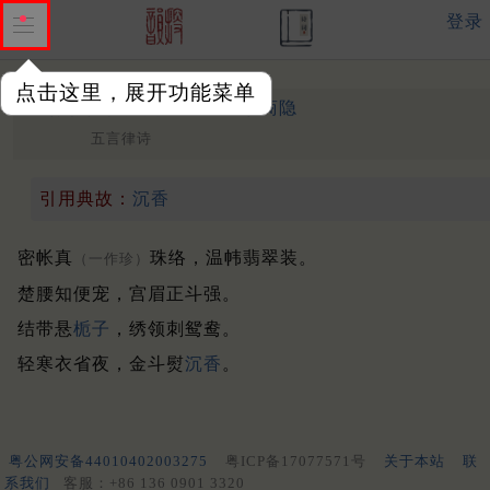
登录
点击这里，展开功能菜单
效徐陵体赠更衣
唐 ·
李商隐
五言律诗
引用典故：
沉香
密帐真
珠络，温帏翡翠装。
（一作珍）
楚腰知便宠，宫眉正斗强。
结带悬
栀子
，绣领刺鸳鸯。
轻寒衣省夜，金斗熨
沉香
。
粤公网安备44010402003275
粤ICP备17077571号
关于本站
联
系我们
客服：+86 136 0901 3320