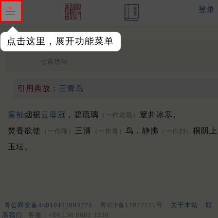
登录
点击这里，展开功能菜单
避暑女冠
中唐 ·
李益
七言绝句
引用典故：
三青鸟
雾袖
烟裾
云母冠
，碧琉璃
簟井冰寒。
（一作花瑶）
焚香欲使
三清
鸟，静拂
桐阴上
（一作降）
（一作青）
（一作扫）
玉坛。
粤公网安备44010402003275
粤ICP备17077571号
关于本站
联
系我们
客服：+86 136 0901 3320