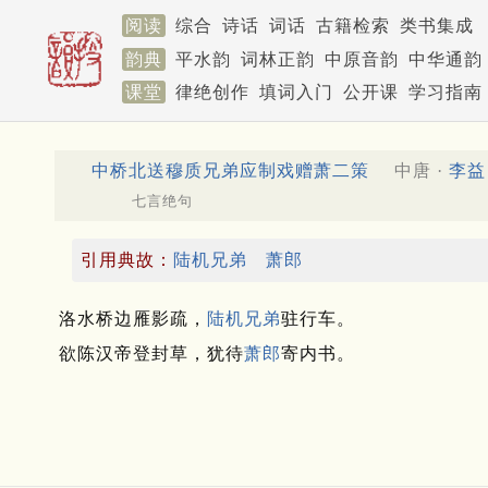
阅读
综合
诗话
词话
古籍检索
类书集成
韵典
平水韵
词林正韵
中原音韵
中华通韵
课堂
律绝创作
填词入门
公开课
学习指南
中桥北送穆质兄弟应制戏赠萧二策
中唐 ·
李益
七言绝句
引用典故：
陆机兄弟
萧郎
洛水桥边雁影疏，
陆机兄弟
驻行车。
欲陈汉帝登封草，犹待
萧郎
寄内书。