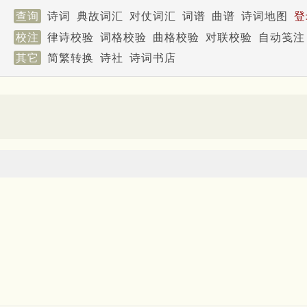
查询
诗词
典故词汇
对仗词汇
词谱
曲谱
诗词地图
登
校注
律诗校验
词格校验
曲格校验
对联校验
自动笺注
其它
简繁转换
诗社
诗词书店