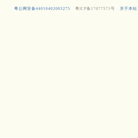
粤公网安备44010402003275
粤ICP备17077571号
关于本站