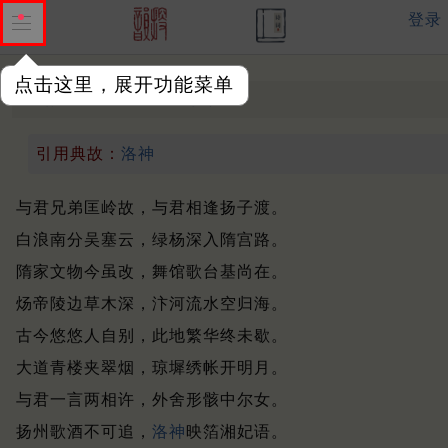
登录
点击这里，展开功能菜单
醉中赠崔膺
唐 ·
李涉
引用典故：
洛神
与君兄弟匡岭故，与君相逢扬子渡。
白浪南分吴塞云，绿杨深入隋宫路。
隋家文物今虽改，舞馆歌台基尚在。
炀帝陵边草木深，汴河流水空归海。
古今悠悠人自别，此地繁华终未歇。
大道青楼夹翠烟，琼墀绣帐开明月。
与君一言两相许，外舍形骸中尔女。
扬州歌酒不可追，
洛神
映箔湘妃语。