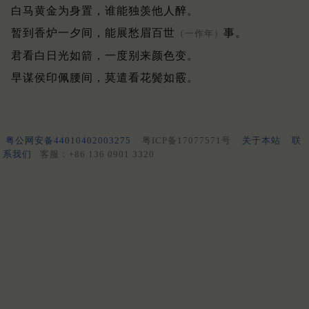
白马黄金为身置，谁能独羡他人醉。
暂到香炉一夕间，能展愁眉百世
事。
（一作年）
君看白日光如箭，一度别来颜色变。
早谋侯印佩腰间，莫遣看花鬓如霰。
粤公网安备44010402003275
粤ICP备17077571号
关于本站
联
系我们
客服：+86 136 0901 3320