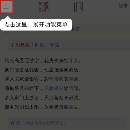
登录
点击这里，展开功能菜单
宫娃歌
中唐 ·
李贺
（811年）
引用典故：
阿甄
守宫
蜡光
高悬照纱空，花房夜捣红
守宫
。
象口吹香毾㲪暖，七星挂城闻漏板。
寒入罘罳殿影昏，彩鸾
帘额
著
霜痕
。
啼蛄吊月
钩栏
下，
屈膝
铜铺
锁
阿甄
。
梦入家门上沙渚，天河落处长洲路。
愿君光明如太阳，放妾骑鱼
撇波
去。
评注
（点击查看或隐藏评注）