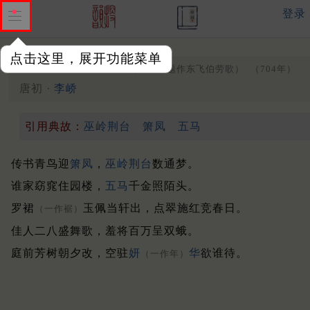
登录
点击这里，展开功能菜单
拟古东飞伯劳西飞燕
（一本题作东飞伯劳歌）
（704年）
唐初 ·
李峤
引用典故：
巫岭荆台
箫凤
五马
传书青鸟迎
箫凤
，
巫岭荆台
数通梦。
谁家窈窕住园楼，
五马
千金照陌头。
罗裙
玉佩当轩出，点翠施红竞春日。
（一作裾）
佳人二八盛舞歌，羞将百万呈双蛾。
庭前芳树朝夕改，空驻
妍
华
欲谁待。
（一作年）