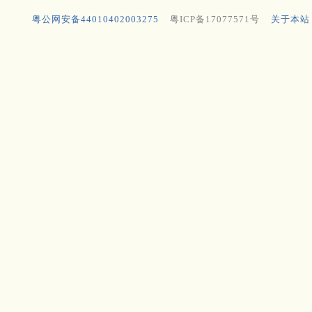
粤公网安备44010402003275
粤ICP备17077571号
关于本站