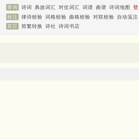
查询
诗词
典故词汇
对仗词汇
词谱
曲谱
诗词地图
登
校注
律诗校验
词格校验
曲格校验
对联校验
自动笺注
其它
简繁转换
诗社
诗词书店