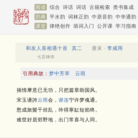
阅读
综合
诗话
词话
古籍检索
类书集成
韵典
平水韵
词林正韵
中原音韵
中华通韵
课堂
律绝创作
填词入门
公开课
学习指南
和友人喜相遇十首
其二
唐末 ·
李咸用
七言律诗
引用典故：
梦中芳草
云雨
揣情摩意已无功，只把篇章助国风。
宋玉谩誇
云雨
会，
谢连
宁许梦魂通。
愁成旅鬓千丝乱，吟得寒缸短焰终。
难世好居郊野地，出门常喜与人同。