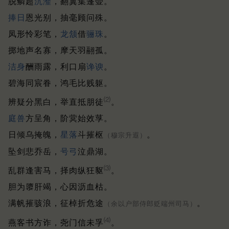
脱鳞超
沆瀣
，翻翼集蓬壶。
捧日
恩光别，抽毫顾问殊。
凤形怜彩笔，
龙颔
借
骊珠
。
掷地声名寡，摩天羽翮孤。
洁身
酬雨露，利口扇
谗谀
。
碧海同宸眷，鸿毛比贱躯。
⑵
辨疑分黑白，举直抵朋徒
。
庭兽
方呈角，阶蓂始效莩。
日倾乌掩魄，
星落
斗摧枢
。
（穆宗升遐）
坠剑悲乔岳，
号弓
泣鼎湖。
⑶
乱群逢害马，择肉纵狂䝙
。
胆为隳肝竭，心因沥血枯。
满帆摧骇浪，征棹折危途
。
（余以户部侍郎贬端州司马）
⑷
燕客书方诈，尧门信未孚
。