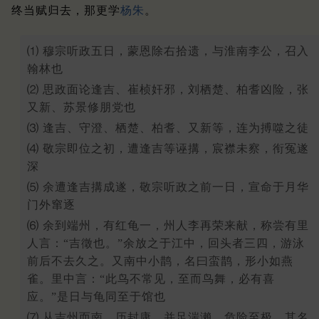
终当赋归去，那更学
杨朱
。
⑴ 穆宗听政五日，蒙恩除右拾遗，与淮南李公，召入
翰林也
⑵ 思政面论逢吉、崔桢奸邪，刘栖楚、柏耆凶险，张
又新、苏景修朋党也
⑶ 逢吉、守澄、栖楚、柏耆、又新等，连为搏噬之徒
⑷ 敬宗即位之初，遭逢吉等诬搆，宸襟未察，衔冤遂
深
⑸ 余遭逢吉搆成遂，敬宗听政之前一日，宣命于月华
门外窜逐
⑹ 余到端州，有红龟一，州人李再荣来献，称尝有里
人言：“吉徵也。”余放之于江中，回头者三四，游泳
前后不去久之。又南中小鹊，名曰蛮鹊，形小如燕
雀。里中言：“此鸟不常见，至而鸟舞，必有喜
应。”是日与龟同至于馆也
⑺ 从吉州而南，历封康，并足湍濑，危险至极，其名