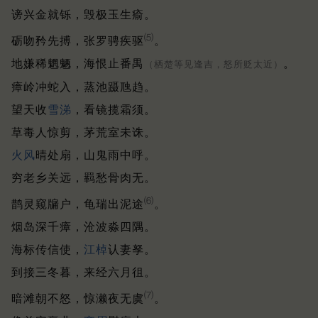
谤兴金就铄，毁极玉生瘉。
⑸
砺吻矜先搏，张罗骋疾驱
。
地嫌稀魍魉，海恨止番禺
。
（栖楚等见逢吉，怒所贬太近）
瘴岭冲蛇入，蒸池蹑虺趋。
望天收
雪涕
，看镜揽霜须。
草毒人惊剪，茅荒室未诛。
火风
晴处扇，山鬼雨中呼。
穷老乡关远，羁愁骨肉无。
⑹
鹊灵窥牖户，龟瑞出泥途
。
烟岛深千瘴，沧波淼四隅。
海标传信使，
江棹
认妻孥。
到接三冬暮，来经六月徂。
⑺
暗滩朝不怒，惊濑夜无虞
。