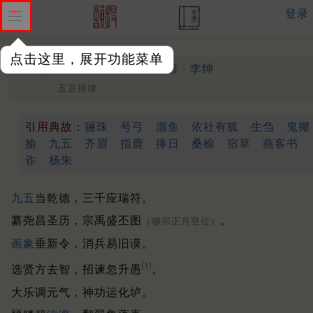
登录
点击这里，展开功能菜单
趋翰苑遭诬搆四十六韵
唐 ·
李绅
五言排律
引用典故：
骊珠
号弓
涸鱼
依社有狐
生刍
鬼揶
揄
九五
齐眉
指鹿
捧日
桑榆
宿草
燕客书
诈
杨朱
九五
当乾德，三千应瑞符。
纂尧昌圣历，宗禹盛丕图
。
（穆宗正月登位）
画象
垂新令，消兵易旧谟。
⑴
选贤方去智，招谏忽升愚
。
大乐调元气，神功运化垆。