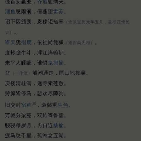
俛首安羸业，
齐眉
慰病夫。
涸鱼
思雨润，僵燕望
雷苏
。
诏下因颁朔，恩移讵省辜
（余以宝历元年五月，量移江州长
。
史）
诳天
犹
指鹿
，依社尚凭狐
。
（逢吉尚为相）
度岭瞻牛斗，浮江淬辘轳。
未平人睚眦，谁惧
鬼揶揄
。
盆
浦潮通楚，匡山地接吴。
（一作湓）
庾楼清桂满，远寺素莲敷。
髣髴皆停马，悲欢尽隙驹。
⑻
旧交封
宿草
，衰鬓重
生刍
。
万戟分梁苑，双旌寄鲁儒。
骎骎移岁月，冉冉近
桑榆
。
疲马愁千里，孤鸿念五湖。