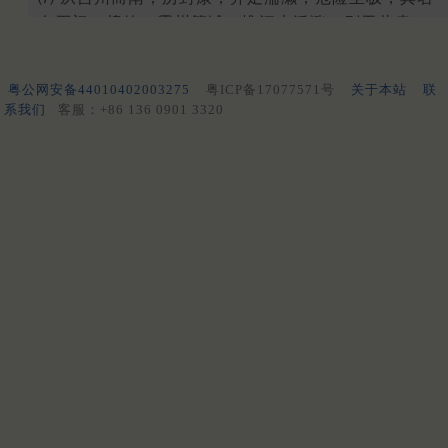
有灭门、捣鲊、霸州等滩，惟江水泛涨，则无此患。
康州悦城县有媪龙祠，或能致云雨，余以书祝之。家
累以十月溯流，龙为之三涨江水以达也
粤公网安备44010402003275
粤ICP备17077571号
关于本站
联
⑻ 沈八侍郎、武十五侍郎、元九相公、庞严京兆、蒋
系我们
客服：+86 136 0901 3320
防舍人皆为尘世