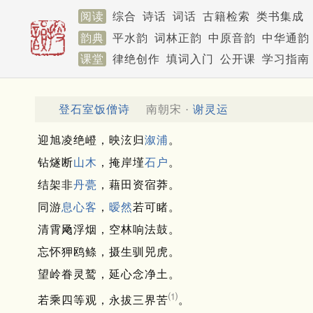
阅读
综合
诗话
词话
古籍检索
类书集成
韵典
平水韵
词林正韵
中原音韵
中华通韵
课堂
律绝创作
填词入门
公开课
学习指南
登石室饭僧诗
南朝宋 ·
谢灵运
迎旭凌绝嶝，映泫归
溆浦
。
钻燧断
山木
，掩岸墐
石户
。
结架非
丹甍
，藉田资宿莽。
同游
息心客
，
暧然
若可睹。
清霄飏浮烟，空林响法鼓。
忘怀狎鸥鲦，摄生驯兕虎。
望岭眷灵鹫，延心念净土。
⑴
若乘四等观，永拔三界苦
。