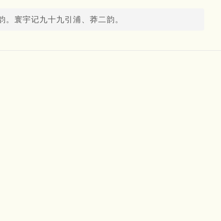
韵。寰宇记九十九引浦、莽二韵。