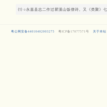
⑴ ○永嘉县志二作过瞿溪山饭僧诗。又《类聚》
粤公网安备44010402003275
粤ICP备17077571号
关于本站