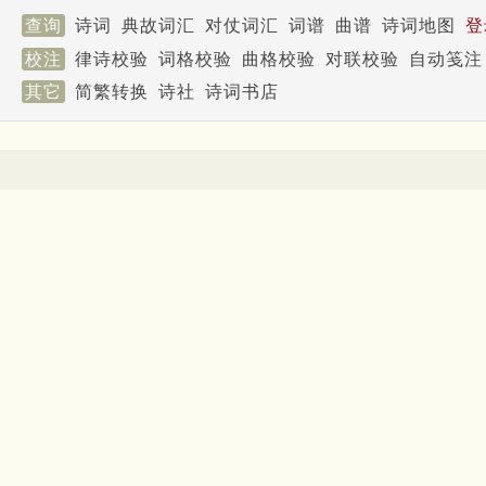
查询
诗词
典故词汇
对仗词汇
词谱
曲谱
诗词地图
登
校注
律诗校验
词格校验
曲格校验
对联校验
自动笺注
其它
简繁转换
诗社
诗词书店