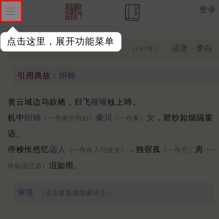
登录
点击这里，展开功能菜单
乌夜啼
盛唐 ·
李白
（一作相和歌辞 乌夜啼）
（743年）
引用典故：
织锦
黄云城边乌欲栖，归飞
哑哑
枝上啼。
机中
织锦
秦川
女
，碧纱如烟隔窗
（一作闺中织妇）
（一作家）
语。
停梭怅然忆
远人
，独宿孤
房
（一作向人问故夫）
（一作空）
（一
泪如雨。
作欲说辽西）
评注
（点击查看或隐藏评注）