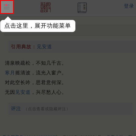
登录
点击这里，展开功能菜单
望月有怀
盛唐 ·
李白
引用典故：
见安道
清泉映疏松，不知几千古。
寒月
摇清波，流光入窗户。
对此空长吟，思君意何深。
无因
见安道
，兴尽愁人心。
评注
（点击查看或隐藏评注）