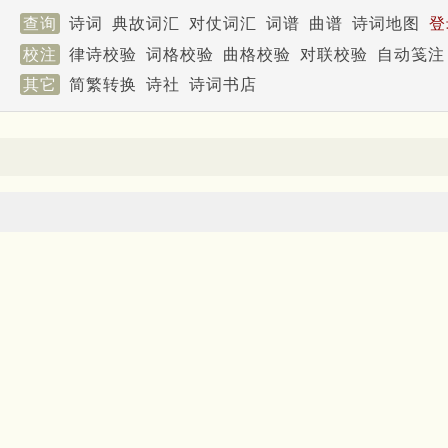
查询
诗词
典故词汇
对仗词汇
词谱
曲谱
诗词地图
登
校注
律诗校验
词格校验
曲格校验
对联校验
自动笺注
其它
简繁转换
诗社
诗词书店