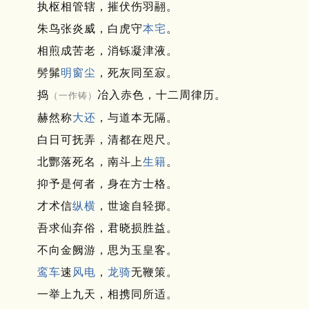
执枢相管辖，摧伏伤羽翮。
朱鸟张炎威，白虎守
本宅
。
相煎成苦老，消铄凝津液。
髣髴
明窗尘
，死灰同至寂。
捣
冶入赤色，十二周律历。
（一作铸）
赫然称
大还
，与道本无隔。
白日可抚弄，清都在咫尺。
北酆落死名，南斗上
生籍
。
抑予是何者，身在方士格。
才术信
纵横
，世途自轻掷。
吾求仙弃俗，君晓损胜益。
不向金阙游，思为玉皇客。
鸾车
速
风电
，
龙骑
无鞭策。
一举上九天，相携同所适。