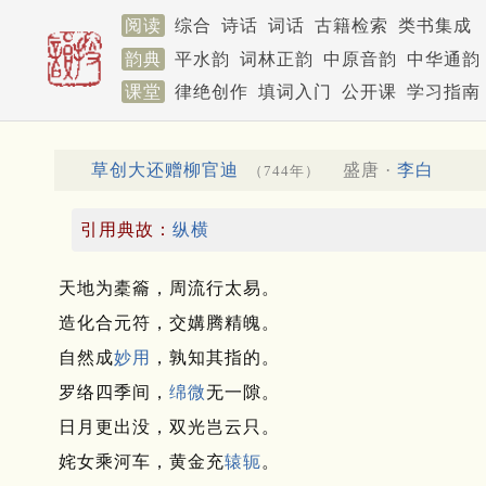
阅读
综合
诗话
词话
古籍检索
类书集成
韵典
平水韵
词林正韵
中原音韵
中华通韵
课堂
律绝创作
填词入门
公开课
学习指南
草创大还赠柳官迪
盛唐 ·
李白
（744年）
引用典故：
纵横
天地为橐籥，周流行太易。
造化合元符，交媾腾精魄。
自然成
妙用
，孰知其指的。
罗络四季间，
绵微
无一隙。
日月更出没，双光岂云只。
姹女乘河车，黄金充
辕轭
。