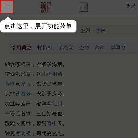
登录
点击这里，展开功能菜单
赠饶阳张司户燧
盛唐 ·
李白
（744年）
引用典故：
托椅桐
黄石老
壶中
慕蔺
排冥筌
朝饮苍梧泉，夕栖碧海烟。
宁知鸾凤意，远
托
椅桐
前。
慕蔺
岂
曩古
，攀嵇是当年。
愧非
黄石老
，安识子房贤。
功业嗟落日，容华弃
徂川
。
一语已道意，三山期著鞭。
蹉跎人间世，寥落
壶中
天。
独见游
物祖
，探元穷化先。