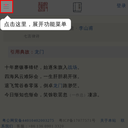
登录
点击这里，展开功能菜单
下第献所知三首
其三
唐 ·
李山甫
七言律诗
引用典故：
龙门
十年磨镞事锋铓，始逐朱旗入
战场
。
四海风云难际会，一生肝胆易开张。
退飞莺谷春零落，倒卓
龙门
路渺茫。
今日惭知也惭命，笑馀歌罢忽
凄凉。
（一作总）
粤公网安备44010402003275
粤ICP备17077571号
关于本站
联
系我们
客服：+86 136 0901 3320