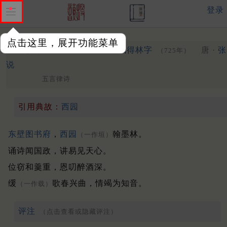
登录
点击这里，展开功能菜单
恩制赐食于丽正殿书院宴赋得林字
唐 ·
张
（725年）
说
五言律诗
引用典故：
西园
东壁
图书府
，
西园
翰墨林。
（一作垣）
诵诗闻国政，讲易见天心。
位窃和羹重，恩叨醉酒深。
缓
歌春兴曲，情竭为知音。
（一作载）
评注
（点击查看或隐藏评注）