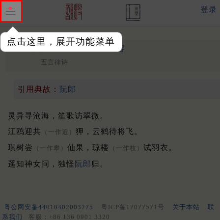
登录
点击这里，展开功能菜单
送苏倩游天台
唐 ·
张子容
五言律诗
引用典故：
阮郎
灵异寻沧海，笙歌访翠微。
江鸥迎共
狎，云鹤待将飞。
（一作近）
琪树尝
仙果，琼楼
试羽衣。
（一作攀）
（一作枝）
遥知神女问，独怪
阮郎
归。
粤公网安备44010402003275
粤ICP备17077571号
关于本站
联
系我们
客服：+86 136 0901 3320