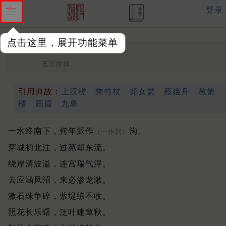
登录
点击这里，展开功能菜单
御沟十六韵
唐末 ·
吴融
五言排律
引用典故：
上汉槎
乘竹杖
尧女瑟
蔡姬舟
教箫
楼
画眉
九皋
一水终南下，何年派作
沟。
（一作到）
穿城初北注，过苑却东流。
绕岸清波溢，连宫瑞气浮。
去应涵凤沼，来必渗龙湫。
激石珠争碎，萦堤练不收。
照花长乐曙，泛叶建章秋。