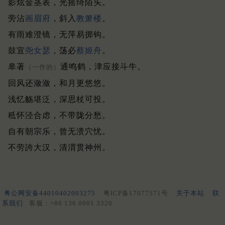
影炫金茎表，光摇绮陌头。
旁沾
画眉
府
，斜入
教箫楼
。
有雨难澄镜，无萍易掷钩。
鼓宜
尧女瑟
，荡必
蔡姬舟
。
皋著
通鸣鹤，津应接斗牛。
（一作的）
回风还潋潋，和月更悠悠。
浅忆觞堪泛，深思杖可投。
秪怀泾合虑，不带陇分愁。
自有朝宗乐，曾无溃穴忧。
不劳誇大汉，清渭贯神州。
粤公网安备44010402003275
粤ICP备17077571号
关于本站
联
系我们
客服：+86 136 0901 3320