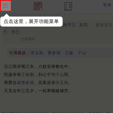
登录
点击这里，展开功能菜单
荆州新秋寺居写怀诗五首上南平王
其四
唐末至五
代 ·
齐己
七言律诗
引用典故：
宋玉风
曹参酒
王粲
子山
汉江西岸蜀江东，六稔安禅教化中。
托迹幸将
王粲
别，归心宁与
子山
同。
尊罍岂识
曹参酒
，宾客还亲
宋玉风
。
又见去年三五夕，一轮寒魄破烟空。